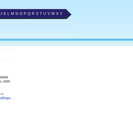
J
K
L
M
N
O
P
Q
R
S
T
U
V
W
X
Y
hores
o, com
a
»
patinga