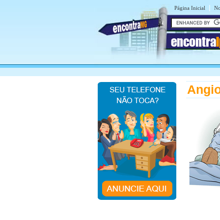
|
Página Inicial
No
encontra
Angio