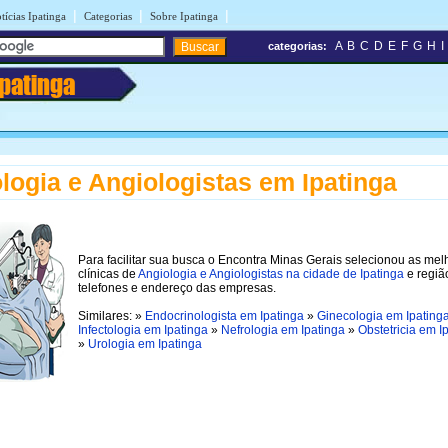
|
|
|
tícias Ipatinga
Categorias
Sobre Ipatinga
A
B
C
D
E
F
G
H
I
categorias:
Ipatinga
logia e Angiologistas em Ipatinga
Para facilitar sua busca o Encontra Minas Gerais selecionou as mel
clínicas de
Angiologia e Angiologistas na cidade de Ipatinga
e regiã
telefones e endereço das empresas.
Similares: »
Endocrinologista em Ipatinga
»
Ginecologia em Ipating
Infectologia em Ipatinga
»
Nefrologia em Ipatinga
»
Obstetricia em I
»
Urologia em Ipatinga