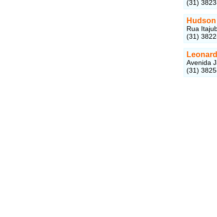
(31) 3823
Hudson 
Rua Itaju
(31) 382
Leonard
Avenida J
(31) 382