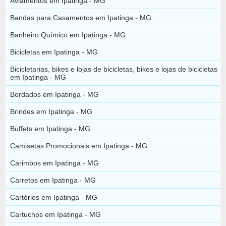
Aviamentos em Ipatinga - MG
Bandas para Casamentos em Ipatinga - MG
Banheiro Químico em Ipatinga - MG
Bicicletas em Ipatinga - MG
Bicicletarias, bikes e lojas de bicicletas, bikes e lojas de bicicletas
em Ipatinga - MG
Bordados em Ipatinga - MG
Brindes em Ipatinga - MG
Buffets em Ipatinga - MG
Camisetas Promocionais em Ipatinga - MG
Carimbos em Ipatinga - MG
Carretos em Ipatinga - MG
Cartórios em Ipatinga - MG
Cartuchos em Ipatinga - MG