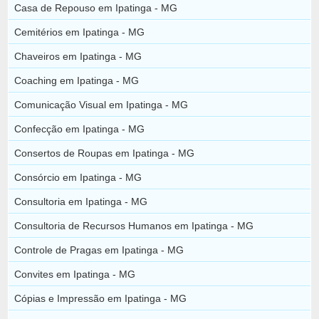
Casa de Repouso em Ipatinga - MG
Cemitérios em Ipatinga - MG
Chaveiros em Ipatinga - MG
Coaching em Ipatinga - MG
Comunicação Visual em Ipatinga - MG
Confecção em Ipatinga - MG
Consertos de Roupas em Ipatinga - MG
Consórcio em Ipatinga - MG
Consultoria em Ipatinga - MG
Consultoria de Recursos Humanos em Ipatinga - MG
Controle de Pragas em Ipatinga - MG
Convites em Ipatinga - MG
Cópias e Impressão em Ipatinga - MG