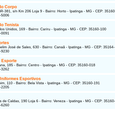
 do Corpo
R-381, s/n Km 206 Loja 9 - Bairro: Horto - Ipatinga - MG - CEP: 3516
4-5006
do Tenista
os Unidos, 169 - Bairro: Cariru - Ipatinga - MG - CEP: 35160-100
4-0091
ortes
elim José de Sales, 630 - Bairro: Canaã - Ipatinga - MG - CEP: 35164
6-9230
o Esporte
na, 185 - Bairro: Centro - Ipatinga - MG - CEP: 35160-018
3-3262
Uniformes Esportivos
im, 110 - Bairro: Bela Vista - Ipatinga - MG - CEP: 35160-191
3-2205
 de Caldas, 190 Loja 6 - Bairro: Veneza - Ipatinga - MG - CEP: 35160
1-6260