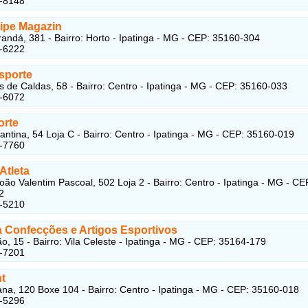
6-8148
ipe Magazin
andá, 381 - Bairro: Horto - Ipatinga - MG - CEP: 35160-304
4-6222
sporte
 de Caldas, 58 - Bairro: Centro - Ipatinga - MG - CEP: 35160-033‎
2-6072
orte
ntina, 54 Loja C - Bairro: Centro - Ipatinga - MG - CEP: 35160-019
2-7760
Atleta
oão Valentim Pascoal, 502 Loja 2 - Bairro: Centro - Ipatinga - MG - CE
2
2-5210
 Confecções e Artigos Esportivos
o, 15 - Bairro: Vila Celeste - Ipatinga - MG - CEP: 35164-179
6-7201
nt
na, 120 Boxe 104 - Bairro: Centro - Ipatinga - MG - CEP: 35160-018
2-5296