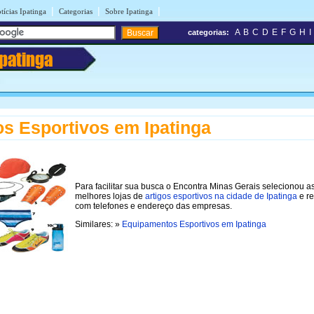
|
|
|
tícias Ipatinga
Categorias
Sobre Ipatinga
A
B
C
D
E
F
G
H
I
categorias:
Ipatinga
os Esportivos em Ipatinga
Para facilitar sua busca o Encontra Minas Gerais selecionou a
melhores lojas de
artigos esportivos na cidade de Ipatinga
e re
com telefones e endereço das empresas.
Similares: »
Equipamentos Esportivos em Ipatinga