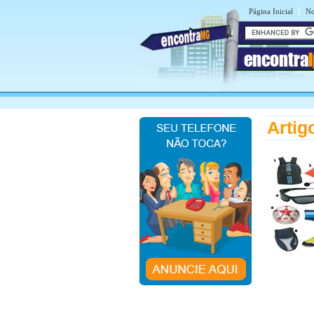
|
Página Inicial
No
encontra
Artig