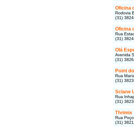
Oficina
Rodovia B
(31) 382
Oficina 
Rua Estad
(31) 382
Olá Esp
Avenida S
(31) 382
Point d
Rua Maria
(31) 382
Sclane 
Rua Inhap
(31) 382
Thrimix
Rua Poços
(31) 382