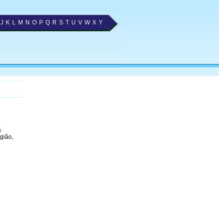
J
K
L
M
N
O
P
Q
R
S
T
U
V
W
X
Y
s
gião,