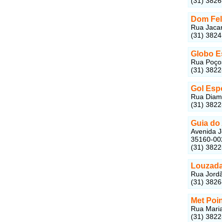
(31) 382
Dom Fel
Rua Jacar
(31) 382
Globo E
Rua Poços
(31) 382
Gol Esp
Rua Diama
(31) 382
Guia do 
Avenida J
35160-00
(31) 382
Louzada
Rua Jordã
(31) 382
Met Poi
Rua Maria
(31) 382