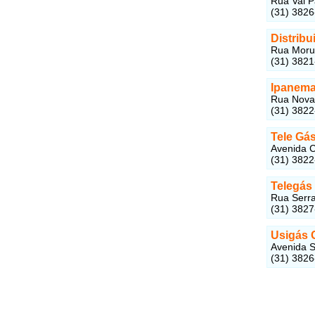
Rua Val P
(31) 382
Distrib
Rua Morub
(31) 382
Ipanema
Rua Nova 
(31) 382
Tele Gá
Avenida C
(31) 382
Telegás 
Rua Serra
(31) 382
Usigás 
Avenida S
(31) 382