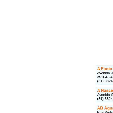
A Fonte
Avenida J
35164-24
(31) 382
A Nasce
Avenida G
(31) 382
AB Água
Rua Pedra