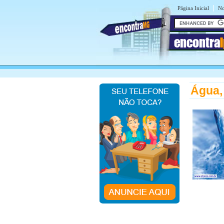
|
Página Inicial
No
encontra
Água,