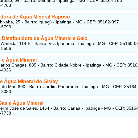
araíso, 54 - Bairro: Bethânia - Ipatinga - MG - CEP: 35164-783
6-4783
uidora de Água Mineral Raposo
ixaba, 25 - Bairro: Iguaçú - Ipatinga - MG - CEP: 35162-097
1-5793
 Distribuidora de Água Mineral e Gelo
Almeida, 114-B - Bairro: Vila Ipanema - Ipatinga - MG - CEP: 35160-0
2-8586
s e Água Mineral
arlos Chagas, 885 - Bairro: Cidade Nobre - Ipatinga - MG - CEP: 351
2-4936
e Água Mineral do Gisley
 do Mar, 890 - Bairro: Jardim Panorama - Ipatinga - MG - CEP: 35164
7-3083
Gás e Água Mineral
elim José de Sales, 1464 - Bairro: Canaã - Ipatinga - MG - CEP: 3516
6-7738