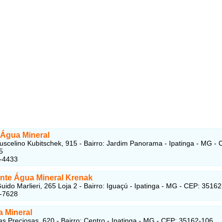
 Água Mineral
uscelino Kubitschek, 915 - Bairro: Jardim Panorama - Ipatinga - MG - 
5
4-4433
nte Água Mineral Krenak
uido Marlieri, 265 Loja 2 - Bairro: Iguaçú - Ipatinga - MG - CEP: 3516
4-7628
 Mineral
s Preciosas, 620 - Bairro: Centro - Ipatinga - MG - CEP: 35162-106