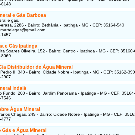
5-6148
neral e Gás Barbosa
ral e gás.
erasa, 2286 - Bairro: Bethânia - Ipatinga - MG - CEP: 35164-540
edmartelegas@gmail.com
7-1457
a e Gás Ipatinga
ita Soares Oliveira, 152 - Bairro: Centro - Ipatinga - MG - CEP: 35160
4-8069
ia Distribuidor de Água Mineral
edro II, 349 - Bairro: Cidade Nobre - Ipatinga - MG - CEP: 35162-399
2-2907
neral Indaiá
 Fundo, 200 - Bairro: Jardim Panorama - Ipatinga - MG - CEP: 35164
2-7546
bre Água Mineral
arlos Chagas, 249 - Bairro: Cidade Nobre - Ipatinga - MG - CEP: 351
2-4777
 Gás e Água Mineral