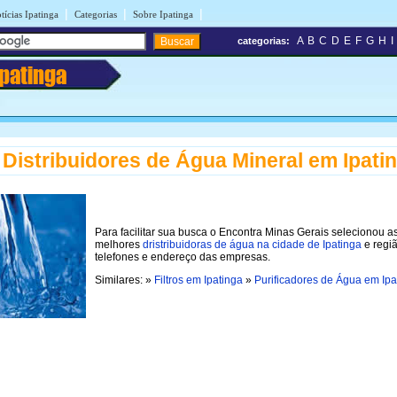
|
|
|
tícias Ipatinga
Categorias
Sobre Ipatinga
A
B
C
D
E
F
G
H
I
categorias:
Ipatinga
 Distribuidores de Água Mineral em Ipati
Para facilitar sua busca o Encontra Minas Gerais selecionou a
melhores
dristribuidoras de água na cidade de Ipatinga
e regi
telefones e endereço das empresas.
Similares: »
Filtros em Ipatinga
»
Purificadores de Água em Ipa