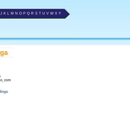
J
K
L
M
N
O
P
Q
R
S
T
U
V
W
X
Y
nga
s
ão, com
tinga