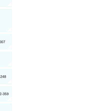
-007
-248
62-359