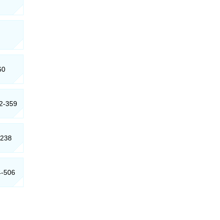
60
62-359
-238
4-506