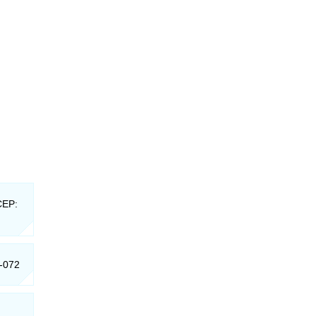
CEP:
2-072